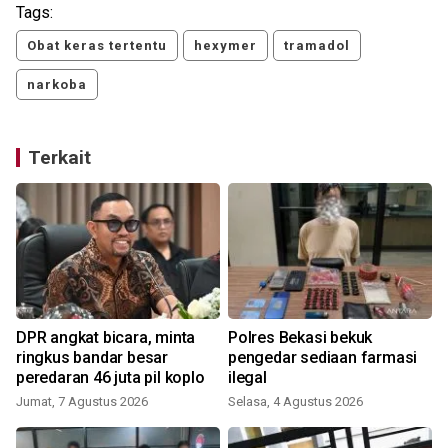
Tags:
Obat keras tertentu
hexymer
tramadol
narkoba
Terkait
DPR angkat bicara, minta
Polres Bekasi bekuk
ringkus bandar besar
pengedar sediaan farmasi
peredaran 46 juta pil koplo
ilegal
Jumat, 7 Agustus 2026
Selasa, 4 Agustus 2026
K