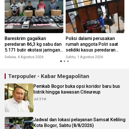
Bareskrim gagalkan
Polisi dalami perusakan
peredaran 86,3 kg sabu dan
rumah anggota Polri saat
5.171 butir ekstasi jaringan
selidiki kasus peredaran
Riau-Sumsel
OKT
Selasa, 4 Agustus 2026
Sabtu, 1 Agustus 2026
S
Terpopuler - Kabar Megapolitan
Pemkab Bogor buka opsi koridor baru bus
listrik hingga kawasan Citeureup
Jul 31st
Jadwal dan lokasi pelayanan Samsat Keliling
Kota Bogor, Sabtu (8/8/2026)