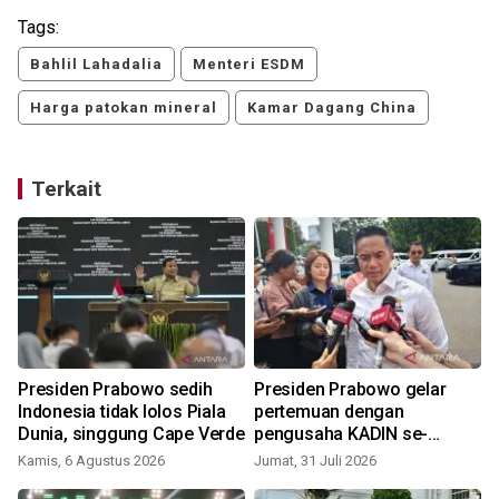
Tags:
Bahlil Lahadalia
Menteri ESDM
Harga patokan mineral
Kamar Dagang China
Terkait
Presiden Prabowo sedih
Presiden Prabowo gelar
Indonesia tidak lolos Piala
pertemuan dengan
Dunia, singgung Cape Verde
pengusaha KADIN se-
Indonesia
Kamis, 6 Agustus 2026
Jumat, 31 Juli 2026
S