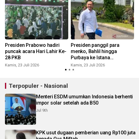
Presiden Prabowo hadiri
Presiden panggil para
puncak acara Hari Lahir Ke-
menko, Bahlil hingga
28 PKB
Purbaya ke Istana
Kepresidenan bahas KDMP
Kamis, 23 Juli 2026
Kamis, 23 Juli 2026
K
Terpopuler - Nasional
Menteri ESDM umumkan Indonesia berhenti
impor solar setelah ada B50
Jul 9th
KPK usut dugaan pemberian uang Rp100 juta
kepada Gus Miftah