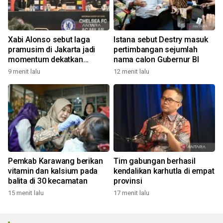
Xabi Alonso sebut laga
Istana sebut Destry masuk
pramusim di Jakarta jadi
pertimbangan sejumlah
momentum dekatkan
nama calon Gubernur BI
Chelsea dengan penggemar
9 menit lalu
12 menit lalu
Pemkab Karawang berikan
Tim gabungan berhasil
vitamin dan kalsium pada
kendalikan karhutla di empat
balita di 30 kecamatan
provinsi
15 menit lalu
17 menit lalu