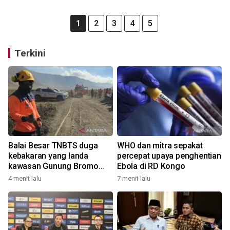
1
2
3
4
5
Terkini
Balai Besar TNBTS duga
WHO dan mitra sepakat
kebakaran yang landa
percepat upaya penghentian
kawasan Gunung Bromo
Ebola di RD Kongo
karena aktivitas manusia
4 menit lalu
7 menit lalu