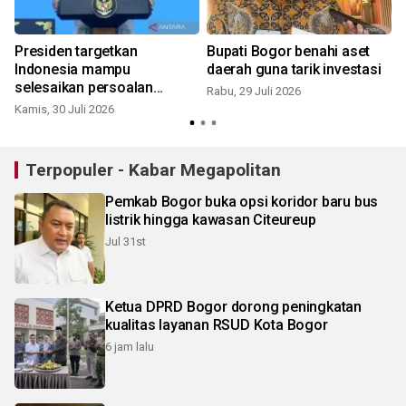
Presiden targetkan
Bupati Bogor benahi aset
i
Indonesia mampu
daerah guna tarik investasi
selesaikan persoalan
Rabu, 29 Juli 2026
sampah akhir 2027
Kamis, 30 Juli 2026
J
Terpopuler - Kabar Megapolitan
Pemkab Bogor buka opsi koridor baru bus
listrik hingga kawasan Citeureup
Jul 31st
Ketua DPRD Bogor dorong peningkatan
kualitas layanan RSUD Kota Bogor
6 jam lalu