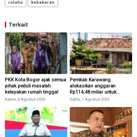
rulahu
kebakaran
Terkait
PKK Kota Bogor ajak semua
Pemkab Karawang
pihak peduli masalah
alokasikan anggaran
kelayakan rumah tinggal
Rp114,48 miliar untuk
S
tangani RTLH
Kamis, 6 Agustus 2026
Sabtu, 1 Agustus 2026