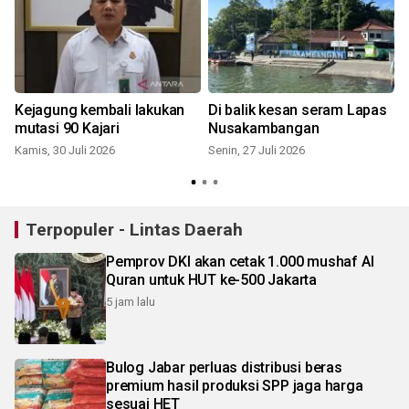
n
Kejagung kembali lakukan
Di balik kesan seram Lapas
mutasi 90 Kajari
Nusakambangan
Kamis, 30 Juli 2026
Senin, 27 Juli 2026
S
Terpopuler - Lintas Daerah
Pemprov DKI akan cetak 1.000 mushaf Al
Quran untuk HUT ke-500 Jakarta
5 jam lalu
Bulog Jabar perluas distribusi beras
premium hasil produksi SPP jaga harga
sesuai HET