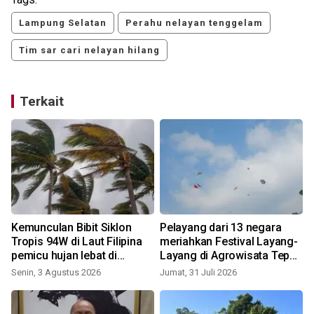
Lampung Selatan
Perahu nelayan tenggelam
Tim sar cari nelayan hilang
Terkait
Kemunculan Bibit Siklon
Pelayang dari 13 negara
Tropis 94W di Laut Filipina
meriahkan Festival Layang-
pemicu hujan lebat di
Layang di Agrowisata Tepas
wilayah Sumatera
Papandayan Garut
Senin, 3 Agustus 2026
Jumat, 31 Juli 2026
S