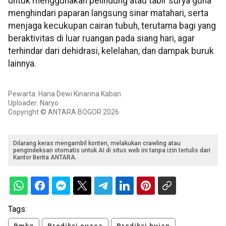
untuk menggunakan pelindung atau tabir surya guna
menghindari paparan langsung sinar matahari, serta
menjaga kecukupan cairan tubuh, terutama bagi yang
beraktivitas di luar ruangan pada siang hari, agar
terhindar dari dehidrasi, kelelahan, dan dampak buruk
lainnya.
Pewarta: Hana Dewi Kinarina Kaban
Uploader: Naryo
Copyright © ANTARA BOGOR 2026
Dilarang keras mengambil konten, melakukan crawling atau
pengindeksan otomatis untuk AI di situs web ini tanpa izin tertulis dari
Kantor Berita ANTARA.
Tags:
Bmkg
Prediksi cuaca
Prediksi hujan