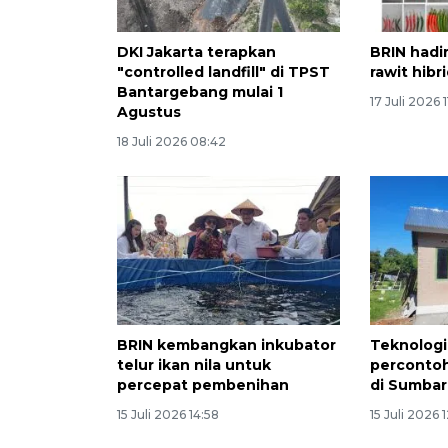
DKI Jakarta terapkan
BRIN hadir
"controlled landfill" di TPST
rawit hibr
Bantargebang mulai 1
17 Juli 2026 
Agustus
18 Juli 2026 08:42
BRIN kembangkan inkubator
Teknologi
telur ikan nila untuk
perconto
percepat pembenihan
di Sumbar
15 Juli 2026 14:58
15 Juli 2026 