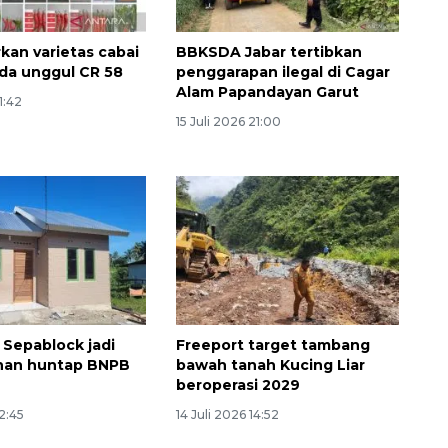
kan varietas cabai
BBKSDA Jabar tertibkan
ida unggul CR 58
penggarapan ilegal di Cagar
Alam Papandayan Garut
11:42
15 Juli 2026 21:00
 Sepablock jadi
Freeport target tambang
han huntap BNPB
bawah tanah Kucing Liar
beroperasi 2029
12:45
14 Juli 2026 14:52