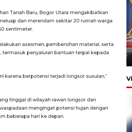
urahan Tanah Baru, Bogor Utara mengakibatkan
 meluap dan merendam sekitar 20 rumah warga
50 sentimeter.
Komisi V DPR tinjau
perlintasan sebidang di
lakukan asesmen, pembersihan material, serta
Stasiun Bogor
, termasuk penyaluran bantuan terpal kepada
12 Juni 2026 18:49
 karena berpotensi terjadi longsor susulan,”
V
g tinggal di wilayah rawan longsor dan
ewaspadaan mengingat potensi hujan dengan
lam beberapa hari ke depan.