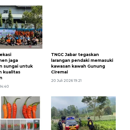
ekasi
TNGC Jabar tegaskan
men jaga
larangan pendaki memasuki
an sungai untuk
kawasan kawah Gunung
n kualitas
Ciremai
n
20 Juli 2026 19:21
 14:40
Memberantas kejahatan
jalanan Jakarta
2026-08-05 18:00:00