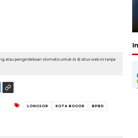
Pelanggan Filaha Farm setia
sampai 8 tahan?
1 Juni 2026 05:47
I
g atau pengindeksan otomatis untuk AI di situs web ini tanpa
LONGSOR
KOTA BOGOR
BPBD