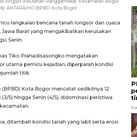
si longsor Kelurahan Ranggamekar, Kecamatan Bogor
/2016). ANTARA/HO-BPBD Kota Bogor
icu rangkaian bencana tanah longsor dan cuaca
r, Jawa Barat yang mengakibatkan kerusakan
i, Senin.
mas Tiko Prahadisasongko mengatakan
tor utama pemicu kejadian, diperparah kondisi
jumlah titik.
P
(BPBD) Kota Bogor mencatat sedikitnya 12
p
t
3/5) hingga Senin (4/5), didominasi peristiwa
i kecamatan.
9 j
, ditambah kondisi tanah yang labil serta erosi