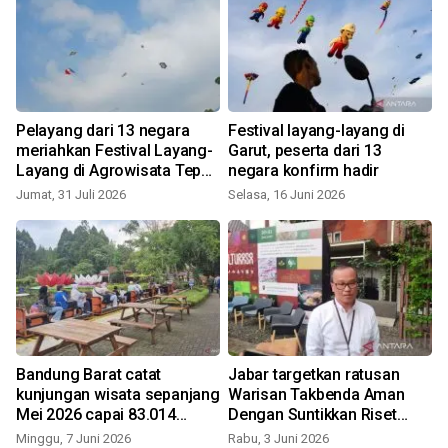
Pelayang dari 13 negara
Festival layang-layang di
meriahkan Festival Layang-
Garut, peserta dari 13
Layang di Agrowisata Tepas
negara konfirm hadir
Papandayan Garut
Jumat, 31 Juli 2026
Selasa, 16 Juni 2026
S
Bandung Barat catat
Jabar targetkan ratusan
kunjungan wisata sepanjang
Warisan Takbenda Aman
-
Mei 2026 capai 83.014
Dengan Suntikkan Riset
orang
sains dan teknologi
Minggu, 7 Juni 2026
Rabu, 3 Juni 2026
S