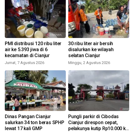
PMI distribusi 120 ribu liter
30 ribu liter air bersih
air ke 5.393 jiwa di 6
disalurkan ke wilayah
kecamatan di Cianjur
selatan Cianjur
Jumat, 7 Agustus 2026
Minggu, 2 Agustus 2026
J
0
Dinas Pangan Cianjur
Pungli parkir di Cibodas
salurkan 34 ton beras SPHP
Cianjur direspon cepat,
lewat 17 kali GMP
pelakunya kutip Rp10.000 ke