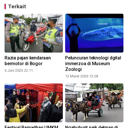
Terkait
Razia pajan kendaraan
Peluncuran teknologi dgital
bermotor di Bogor
immerzoa di Museum
Zoologi
6 Juni 2023 22:11
1
12 Maret 2026 13:28
Festival Ramadhan UMKM
Ngabuburit naik delman di