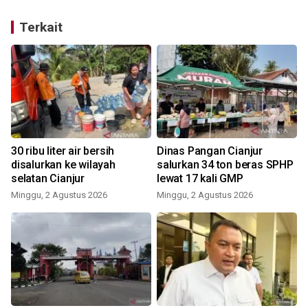
Terkait
u
30 ribu liter air bersih
Dinas Pangan Cianjur
disalurkan ke wilayah
salurkan 34 ton beras SPHP
selatan Cianjur
lewat 17 kali GMP
Minggu, 2 Agustus 2026
Minggu, 2 Agustus 2026
J