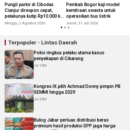
Pungli parkir di Cibodas
Pemkab Bogor kaji model
Cianjur direspon cepat,
kemitraan swasta untuk
pelakunya kutip Rp10.000 ke
operasikan bus listrik
pengendara
Minggu, 2 Agustus 2026
Jumat, 31 Juli 2026
K
Terpopuler - Lintas Daerah
Polisi ringkus pelaku utama kasus
penyekapan di Cikarang
Jul 19th
Kongres IX pilih Achmad Donny pimpin PB
SEMMI hingga 2029
Jul 25th
Bulog Jabar perluas distribusi beras
premium hasil produksi SPP jaga harga