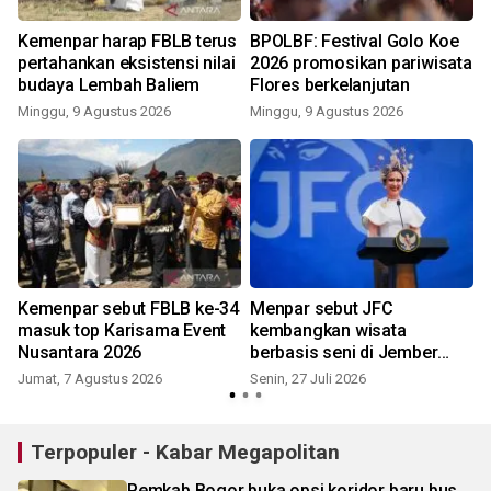
Kemenpar harap FBLB terus
BPOLBF: Festival Golo Koe
pertahankan eksistensi nilai
2026 promosikan pariwisata
budaya Lembah Baliem
Flores berkelanjutan
Minggu, 9 Agustus 2026
Minggu, 9 Agustus 2026
S
Kemenpar sebut FBLB ke-34
Menpar sebut JFC
masuk top Karisama Event
kembangkan wisata
Nusantara 2026
berbasis seni di Jember
K
dengan kualitas dunia
Jumat, 7 Agustus 2026
Senin, 27 Juli 2026
Terpopuler - Kabar Megapolitan
Pemkab Bogor buka opsi koridor baru bus