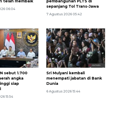
n telah membaik
pembangunan PLTS di
sepanjang Tol Trans-Jawa
026 06:04
7 Agustus 2026 05:42
N sebut 1.700
Sri Mulyani kembali
aerah angka
menempati jabatan di Bank
inggi siap
Dunia
i
6 Agustus 2026 15:44
26 15:54