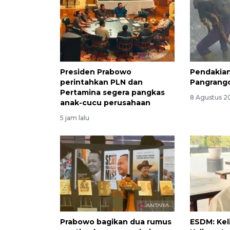
Presiden Prabowo
Pendakia
perintahkan PLN dan
Pangrango
Pertamina segera pangkas
8 Agustus 20
anak-cucu perusahaan
5 jam lalu
Prabowo bagikan dua rumus
ESDM: Keli