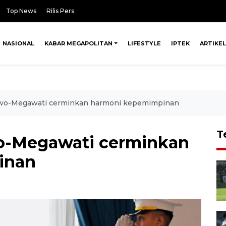
Top News
Rilis Pers
NASIONAL
KABAR MEGAPOLITAN
LIFESTYLE
IPTEK
ARTIKEL
wo-Megawati cerminkan harmoni kepemimpinan
T
o-Megawati cerminkan
inan