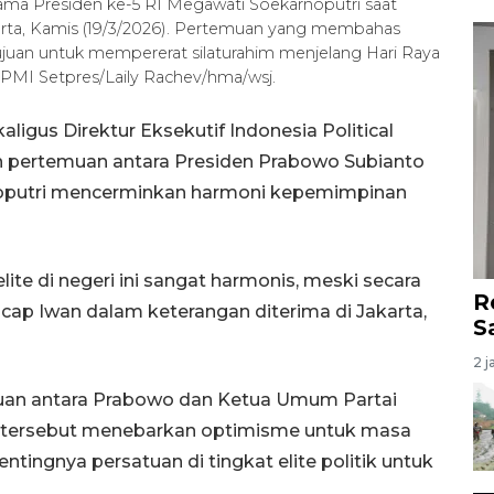
sama Presiden ke-5 RI Megawati Soekarnoputri saat
arta, Kamis (19/3/2026). Pertemuan yang membahas
juan untuk mempererat silaturahim menjelang Hari Raya
/BPMI Setpres/Laily Rachev/hma/wsj.
ligus Direktur Eksekutif Indonesia Political
n pertemuan antara Presiden Prabowo Subianto
noputri mencerminkan harmoni kepemimpinan
elite di negeri ini sangat harmonis, meski secara
R
 ucap Iwan dalam keterangan diterima di Jakarta,
S
2 j
muan antara Prabowo dan Ketua Umum Partai
) tersebut menebarkan optimisme untuk masa
ingnya persatuan di tingkat elite politik untuk