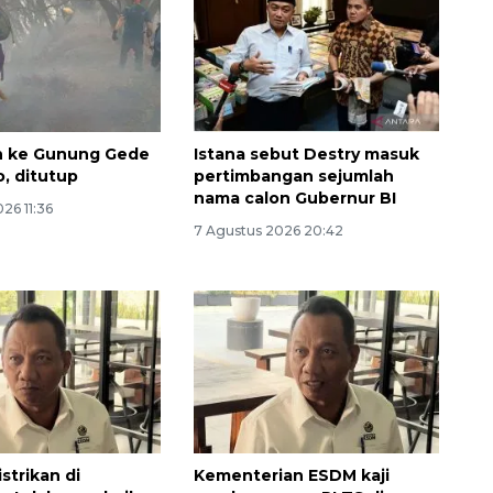
n ke Gunung Gede
Istana sebut Destry masuk
, ditutup
pertimbangan sejumlah
nama calon Gubernur BI
26 11:36
7 Agustus 2026 20:42
Memacu produksi sawit untuk
penuhi kebutuhan
2026-08-09 12:00:00
strikan di
Kementerian ESDM kaji