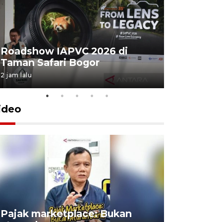
Roadshow IAPVC 2026 di
Internati
Taman Safari Bogor
2026 di 
2 jam lalu
28 Juli 2026 2
ideo
Lomba kic
Pajak marketplace: Bukan
punah? in