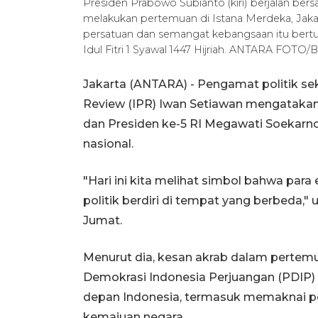
Presiden Prabowo Subianto (kiri) berjalan ber
melakukan pertemuan di Istana Merdeka, Jak
persatuan dan semangat kebangsaan itu bertu
Idul Fitri 1 Syawal 1447 Hijriah. ANTARA FOTO
Jakarta (ANTARA) - Pengamat politik seka
Review (IPR) Iwan Setiawan mengataka
dan Presiden ke-5 RI Megawati Soekar
nasional.
"Hari ini kita melihat simbol bahwa para 
politik berdiri di tempat yang berbeda,"
Jumat.
Menurut dia, kesan akrab dalam perte
Demokrasi Indonesia Perjuangan (PDIP
depan Indonesia, termasuk memaknai pent
kemajuan negara.