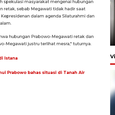
tah spekulasi masyarakat mengenai hubungan
 retak, sebab Megawati tidak hadir saat
a Kepresidenan dalam agenda Silaturahmi dan
malam.
Setu tercemar limbah pabrik
di Depok
bahwa hubungan Prabowo-Megawati retak dan
22 Juni 2026 11:06
wo-Megawati justru terlihat mesra," tuturnya.
V
i Istana
ui Prabowo bahas situasi di Tanah Air
Pelanggan Filaha Farm setia