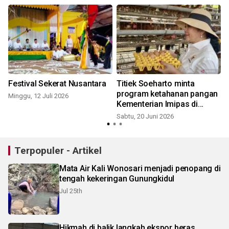
i
Festival Sekerat Nusantara
Titiek Soeharto minta
program ketahanan pangan
Minggu, 12 Juli 2026
6
Kementerian Imipas di
Nusakambangan ditiru
Sabtu, 20 Juni 2026
Terpopuler - Artikel
Mata Air Kali Wonosari menjadi penopang di
tengah kekeringan Gunungkidul
Jul 25th
Hikmah di balik langkah ekspor beras