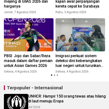
mejeng di GIIAS 2026 dan
kajian awal perpanjangan
harganya
kereta cepat ke Surabaya
Jumat, 7 Agustus 2026
Rabu, 5 Agustus 2026
PBSI: Jojo dan Sabar/Reza
Imigrasi perkuat sistem
masuk dalam daftar pemain
deteksi dini keberangkatan
untuk Asian Games 2026
luar negeri untuk turunkan
risiko TPPO
Selasa, 4 Agustus 2026
Selasa, 4 Agustus 2026
Terpopuler - Internasional
UNHCR: Hampir 150 orang tewas atau hilang
di laut menuju Eropa
Jul 22nd