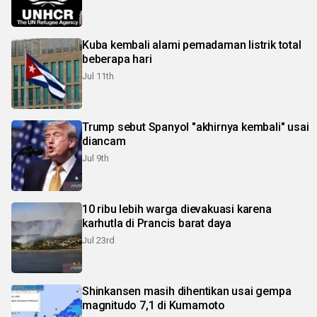
Kuba kembali alami pemadaman listrik total
beberapa hari
Jul 11th
Trump sebut Spanyol "akhirnya kembali" usai
diancam
Jul 9th
10 ribu lebih warga dievakuasi karena
karhutla di Prancis barat daya
Jul 23rd
Shinkansen masih dihentikan usai gempa
magnitudo 7,1 di Kumamoto