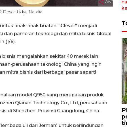
-Desca Lidya Natalia
T
untuk anak-anak buatan "iClever" menjadi
i dan pameran teknologi dan mitra bisnis Global
 (1/6).
a bisnis mengalahkan sekitar 40 merek lain
aan-perusahaan teknologi China yang ingin
n mitra bisnis dari berbagai pasar seperti
kenalkan model Q950 yang merupakan produk
henzhen Qianan Technology Co., Ltd, perusahaan
P
sis di Shenzhen, Provinsi Guangdong, China.
p
t
(lembaga uji dari Jerman) untuk perlindungan