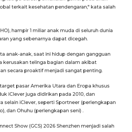
bal terkait kesehatan pendengaran," kata salah
O), hampir 1 miliar anak muda di seluruh dunia
ran yang sebenarnya dapat dicegah.
juta anak-anak, saat ini hidup dengan gangguan
kerusakan telinga bagian dalam akibat
an secara proaktif menjadi sangat penting.
k target pasar Amerika Utara dan Eropa khusus
k iClever juga didirikan pada 2010, dan
 selain iClever, seperti Sportneer (perlengkapan
io), dan Ohuhu (perlengkapan seni) .
onnect Show (GCS) 2026 Shenzhen menjadi salah
Sinyal positif perekonomian