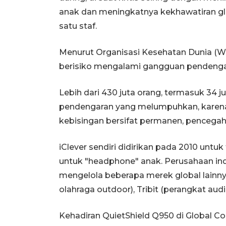
anak dan meningkatnya kekhawatiran glo
satu staf.
Menurut Organisasi Kesehatan Dunia (WH
berisiko mengalami gangguan pendenga
Lebih dari 430 juta orang, termasuk 34 
pendengaran yang melumpuhkan, karena 
kebisingan bersifat permanen, pencegah
iClever sendiri didirikan pada 2010 untu
untuk "headphone" anak. Perusahaan indu
mengelola beberapa merek global lainnya
olahraga outdoor), Tribit (perangkat aud
Kehadiran QuietShield Q950 di Global C