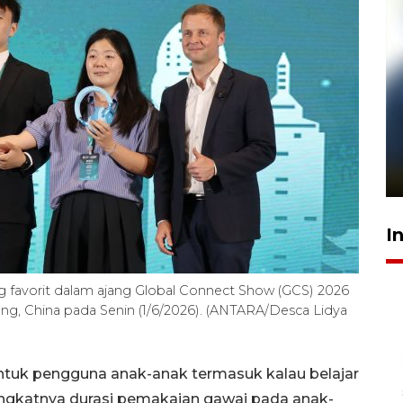
Pelanggan Filaha Farm setia
sampai 8 tahan?
1 Juni 2026 05:47
I
favorit dalam ajang Global Connect Show (GCS) 2026
ng, China pada Senin (1/6/2026). (ANTARA/Desca Lidya
ntuk pengguna anak-anak termasuk kalau belajar
eningkatnya durasi pemakaian gawai pada anak-