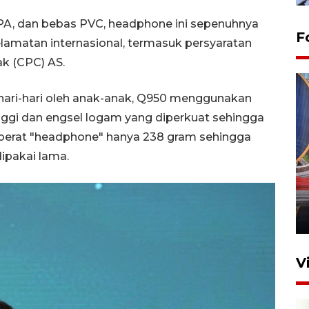
BPA, dan bebas PVC, headphone ini sepenuhnya
F
amatan internasional, termasuk persyaratan
ak (CPC) AS.
ari-hari oleh anak-anak, Q950 menggunakan
ggi dan engsel logam yang diperkuat sehingga
berat "headphone" hanya 238 gram sehingga
dipakai lama.
Komisi V DPR tinjau
perlintasan sebidang di
Stasiun Bogor
12 Juni 2026 18:49
V