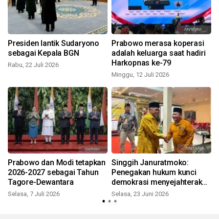
i
Presiden lantik Sudaryono
Prabowo merasa koperasi
sebagai Kepala BGN
adalah keluarga saat hadiri
Harkopnas ke-79
Rabu, 22 Juli 2026
Minggu, 12 Juli 2026
S
Prabowo dan Modi tetapkan
Singgih Januratmoko:
I
2026-2027 sebagai Tahun
Penegakan hukum kunci
Tagore-Dewantara
demokrasi menyejahterakan
rakyat
Selasa, 7 Juli 2026
Selasa, 23 Juni 2026