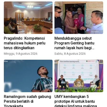
Pragalindo: Kompetensi
Mendukbangga sebut
mahasiswa hukum perlu
Program Genting bantu
terus ditingkatkan
rumah layak huni bagi
keluarga stunting
Minggu, 9 Agustus 2026
Sabtu, 8 Agustus 2026
Ramalingom sudah gabung
UMY kembangkan 5
Persita berlatih di
prototipe AI untuk bantu
Yogyakarta
deteksi limfoma maligna