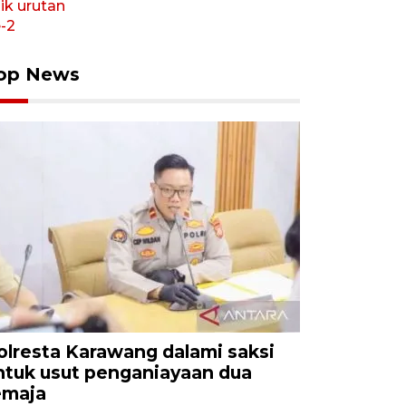
op News
olresta Karawang dalami saksi
ntuk usut penganiayaan dua
emaja