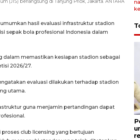
adium (JIS) berlangsung di Tanjung Priok, Jakarta. ANTARA
umumkan hasil evaluasi infrastruktur stadion
T
si sepak bola profesional Indonesia dalam
ing dalam memastikan kesiapan stadion sebagai
isi 2026/27.
engatakan evaluasi dilakukan terhadap stadion
ang utama.
rastruktur guna menjamin pertandingan dapat
ofesional.
P
u
 proses club licensing yang bertujuan
r