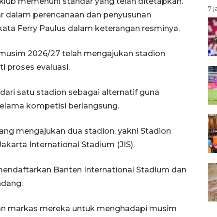
 klub memenuhi standar yang telah ditetapkan.
7 j
asar dalam perencanaan dan penyusunan
kata Ferry Paulus dalam keterangan resminya.
 musim 2026/27 telah mengajukan stadion
 proses evaluasi.
ari satu stadion sebagai alternatif guna
selama kompetisi berlangsung.
 yang mengajukan dua stadion, yakni Stadion
arta International Stadium (JIS).
mendaftarkan Banten International Stadium dan
ndang.
kan markas mereka untuk menghadapi musim