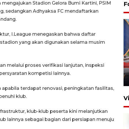
a mengajukan Stadion Gelora Bumi Kartini, PSIM
F
ung, sedangkan Adhyaksa FC mendaftarkan
andang.
truktur, I.League menegaskan bahwa daftar
l stadion yang akan digunakan selama musim
Komisi V DPR tinjau
perlintasan sebidang di
melalui proses verifikasi lanjutan, inspeksi
Stasiun Bogor
ersyaratan kompetisi lainnya.
12 Juni 2026 18:49
pabila terdapat renovasi, peningkatan fasilitas,
penuhi klub.
V
astruktur, klub-klub peserta kini melanjutkan
ub lainnya sebagai bagian dari persiapan menuju