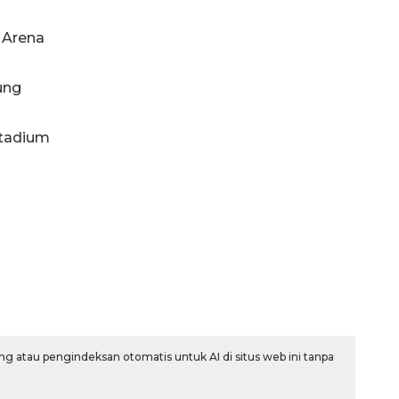
k Arena
ung
Stadium
Memberantas kejahatan
g atau pengindeksan otomatis untuk AI di situs web ini tanpa
jalanan Jakarta
2026-08-05 18:00:00