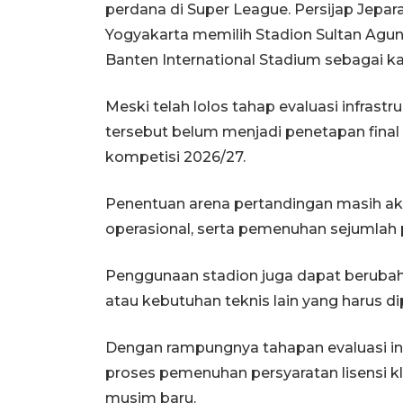
perdana di Super League. Persijap Jepar
Yogyakarta memilih Stadion Sultan Ag
Banten International Stadium sebagai k
Meski telah lolos tahap evaluasi infras
tersebut belum menjadi penetapan fina
kompetisi 2026/27.
Penentuan arena pertandingan masih akan 
operasional, serta pemenuhan sejumlah p
Penggunaan stadion juga dapat berubah a
atau kebutuhan teknis lain yang harus di
Dengan rampungnya tahapan evaluasi infr
proses pemenuhan persyaratan lisensi kl
musim baru.