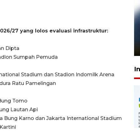
6/27 yang lolos evaluasi infrastruktur:
Pelanggan Filaha Farm setia
sampai 8 tahan?
1 Juni 2026 05:47
an Dipta
Stadion Sumpah Pemuda
I
rnational Stadium dan Stadion Indomilk Arena
adura Ratu Pamelingan
a Bung Tomo
dung Lautan Api
ora Bung Karno dan Jakarta International Stadium
Kartini