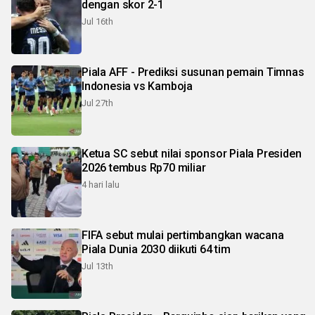
dengan skor 2-1
Jul 16th
Piala AFF - Prediksi susunan pemain Timnas
Indonesia vs Kamboja
Jul 27th
Ketua SC sebut nilai sponsor Piala Presiden
2026 tembus Rp70 miliar
4 hari lalu
FIFA sebut mulai pertimbangkan wacana
Piala Dunia 2030 diikuti 64 tim
Jul 13th