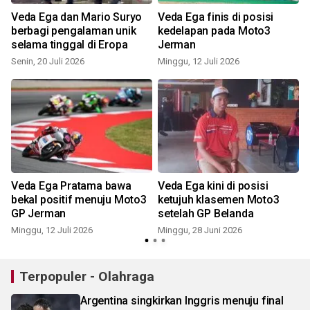
Veda Ega dan Mario Suryo
Veda Ega finis di posisi
berbagi pengalaman unik
kedelapan pada Moto3
selama tinggal di Eropa
Jerman
Senin, 20 Juli 2026
Minggu, 12 Juli 2026
S
Veda Ega Pratama bawa
Veda Ega kini di posisi
bekal positif menuju Moto3
ketujuh klasemen Moto3
GP Jerman
setelah GP Belanda
S
Minggu, 12 Juli 2026
Minggu, 28 Juni 2026
Terpopuler - Olahraga
Argentina singkirkan Inggris menuju final