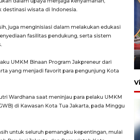
akukan dalam upaya menjaga kenyamanan,
 destinasi wisata di Indonesia.
rsih, juga menginisiasi dalam melakukan edukasi
yediaan fasilitas pendukung, serta sistem
Komisi V DPR tinjau
.
perlintasan sebidang di
Stasiun Bogor
12 Juni 2026 18:49
elaku UMKM Binaan Program Jakpreneur dari
rta yang menjadi favorit para pengunjung Kota
V
Putri Wardhana saat meninjau para pelaku UMKM
(GWB) di Kawasan Kota Tua Jakarta, pada Minggu
asih untuk seluruh pemangku kepentingan, mulai