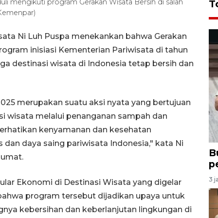
uli mengikuti program Gerakan Wisata Bersih di salah
T
-Kemenpar)
wisata Ni Luh Puspa menekankan bahwa Gerakan
rogram inisiasi Kementerian Pariwisata di tahun
 destinasi wisata di Indonesia tetap bersih dan
2025 merupakan suatu aksi nyata yang bertujuan
si wisata melalui penanganan sampah dan
perhatikan kenyamanan dan kesehatan
 dan daya saing pariwisata Indonesia," kata Ni
B
Jumat.
p
3 j
kular Ekonomi di Destinasi Wisata yang digelar
 bahwa program tersebut dijadikan upaya untuk
nya kebersihan dan keberlanjutan lingkungan di