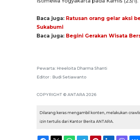
Istimewa Yogyakarta pada Kamis (23/1).
Baca juga:
Ratusan orang gelar aksi b
Sukabumi
Baca juga:
Begini Gerakan Wisata Bers
Pewarta: Hreeloita Dharma Shanti
Editor : Budi Setiawanto
COPYRIGHT © ANTARA 2026
Dilarang keras mengambil konten, melakukan crawlin
izin tertulis dari Kantor Berita ANTARA.