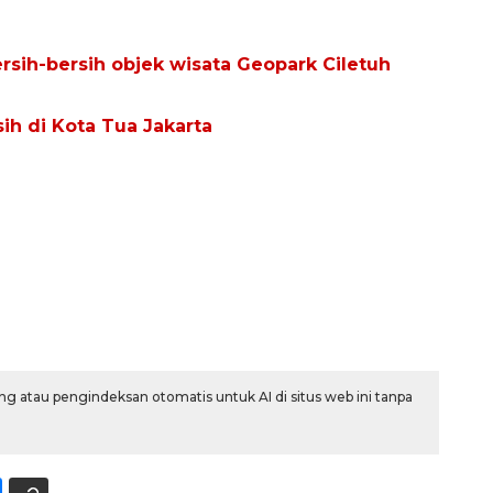
ersih-bersih objek wisata Geopark Ciletuh
ih di Kota Tua Jakarta
Ekonomi triwulan II-2026
tumbuh 5,29 persen
g atau pengindeksan otomatis untuk AI di situs web ini tanpa
2026-08-06 18:45:00