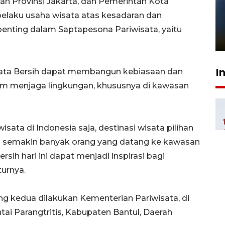
rah Provinsi Jakarta, dan Pemerintah Kota
Pelanggan Filaha Farm setia
 pelaku usaha wisata atas kesadaran dan
sampai 8 tahan?
penting dalam Saptapesona Pariwisata, yaitu
1 Juni 2026 05:47
I
sata Bersih dapat membangun kebiasaan dan
am menjaga lingkungan, khususnya di kawasan
isata di Indonesia saja, destinasi wisata pilihan
an semakin banyak orang yang datang ke kawasan
sih hari ini dapat menjadi inspirasi bagi
turnya.
ng kedua dilakukan Kementerian Pariwisata, di
ai Parangtritis, Kabupaten Bantul, Daerah