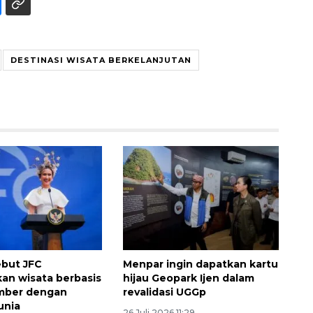
DESTINASI WISATA BERKELANJUTAN
but JFC
Menpar ingin dapatkan kartu
n wisata berbasis
hijau Geopark Ijen dalam
ember dengan
revalidasi UGGp
unia
26 Juli 2026 11:29