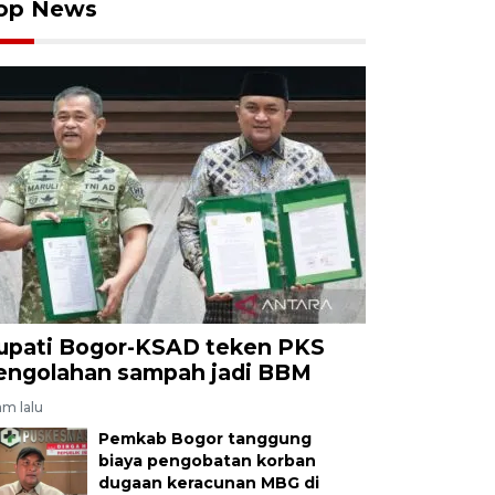
op News
upati Bogor-KSAD teken PKS
engolahan sampah jadi BBM
am lalu
Pemkab Bogor tanggung
biaya pengobatan korban
dugaan keracunan MBG di