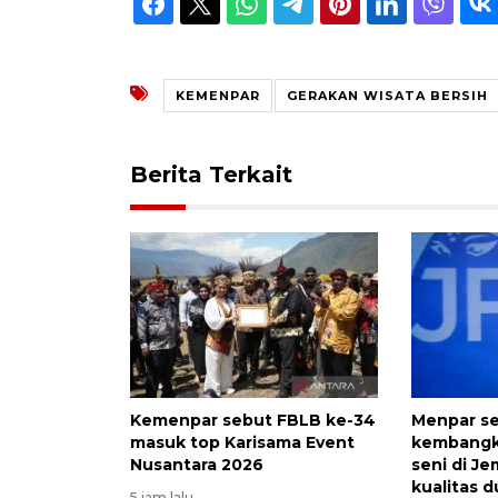
KEMENPAR
GERAKAN WISATA BERSIH
Berita Terkait
Kemenpar sebut FBLB ke-34
Menpar se
masuk top Karisama Event
kembangka
Nusantara 2026
seni di J
kualitas d
5 jam lalu