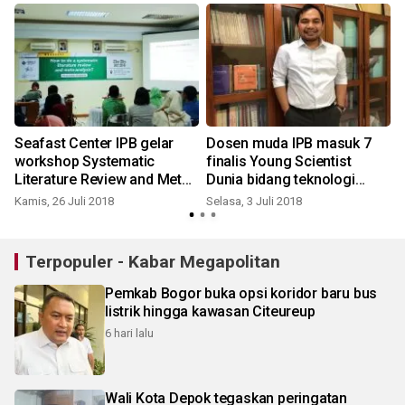
g
Seafast Center IPB gelar
Dosen muda IPB masuk 7
workshop Systematic
finalis Young Scientist
Literature Review and Meta-
Dunia bidang teknologi
Analysis
pangan
Kamis, 26 Juli 2018
Selasa, 3 Juli 2018
S
Terpopuler - Kabar Megapolitan
Pemkab Bogor buka opsi koridor baru bus
listrik hingga kawasan Citeureup
6 hari lalu
Wali Kota Depok tegaskan peringatan