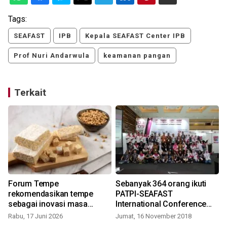
Tags:
SEAFAST
IPB
Kepala SEAFAST Center IPB
Prof Nuri Andarwula
keamanan pangan
Terkait
Forum Tempe
Sebanyak 364 orang ikuti
rekomendasikan tempe
PATPI-SEAFAST
sebagai inovasi masa
International Conference
depan
2018
Rabu, 17 Juni 2026
Jumat, 16 November 2018