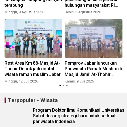
terapung
hubungan masyarakat RI
dan Thailand
Minggu, 9 Agustus 2026
Senin, 3 Agustus 2026
M
Rest Area Km 88-Masjid At-
Pemprov Jabar luncurkan
Thohir Depok jadi contoh
Pariwisata Ramah Muslim di
wisata ramah muslim Jabar
Masjid Jami' At-Thohir
Tapos Depok
Minggu, 12 Juli 2026
Kamis, 9 Juli 2026
S
Terpopuler - Wisata
Program Doktor Ilmu Komunikasi Universitas
Sahid dorong strategi baru untuk perkuat
pariwisata Indonesia