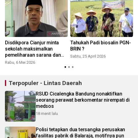
Disdikpora Cianjur minta
Tahukah Padi biosalin PGN-
sekolah maksimalkan
BRIN ?
pemeliharaan sarana dan
Sabtu, 25 April 2026
M
prasarana
Rabu, 6 Mei 2026
Terpopuler - Lintas Daerah
RSUD Cicalengka Bandung nonaktifkan
seorang perawat berkomentar nirempati di
medsos
18 menit lalu
Polisi tetapkan dua tersangka perusakan
fasilitas pabrik di Balaraja, motifnya pun