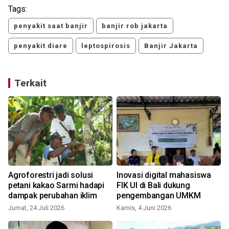
Tags:
penyakit saat banjir
banjir rob jakarta
penyakit diare
leptospirosis
Banjir Jakarta
Terkait
Agroforestri jadi solusi
Inovasi digital mahasiswa
n
petani kakao Sarmi hadapi
FIK UI di Bali dukung
dampak perubahan iklim
pengembangan UMKM
Jumat, 24 Juli 2026
Kamis, 4 Juni 2026
R