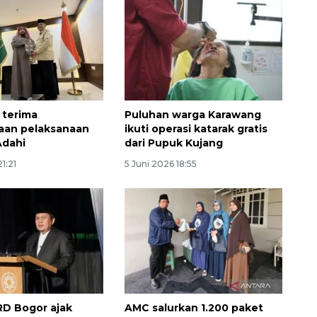
 terima
Puluhan warga Karawang
aan pelaksanaan
ikuti operasi katarak gratis
Adahi
dari Pupuk Kujang
1:21
5 Juni 2026 18:55
160 ribu sambungan baru
jaringan gas 2026
2026-08-07 18:00:00
D Bogor ajak
AMC salurkan 1.200 paket