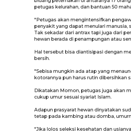
bidang peternakan di antaranya 17 orang d
petugas kelurahan, dan bantuan 50 maha
"Petugas akan mengintensifkan penga
penyakit yang dapat menulari manusia, s
Tak sekadar dari antrax tapi juga dari 
hewan berada di penampungan atau sentr
Hal tersebut bisa diantisipasi dengan 
bersih.
"Sebisa mungkin ada atap yang menaung
kotorannya pun harus rutin dibersihkan se
Dikatakan Momon, petugas juga akan m
cukup umur sesuai syariat Islam.
Adapun prasyarat hewan dinyatakan sud
tetap pada kambing atau domba, umurnya
"Jika lolos seleksi kesehatan dan usiany