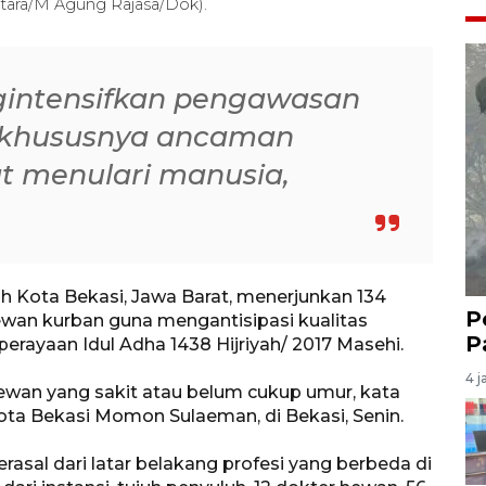
ntara/M Agung Rajasa/Dok).
intensifkan pengawasan
 khususnya ancaman
t menulari manusia,
h Kota Bekasi, Jawa Barat, menerjunkan 134
P
wan kurban guna mengantisipasi kualitas
P
erayaan Idul Adha 1438 Hijriyah/ 2017 Masehi.
4 j
ewan yang sakit atau belum cukup umur, kata
ota Bekasi Momon Sulaeman, di Bekasi, Senin.
rasal dari latar belakang profesi yang berbeda di