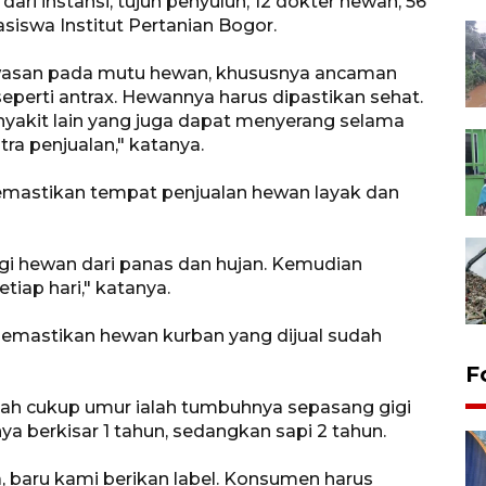
ari instansi, tujuh penyuluh, 12 dokter hewan, 56
siswa Institut Pertanian Bogor.
wasan pada mutu hewan, khususnya ancaman
eperti antrax. Hewannya harus dipastikan sehat.
penyakit lain yang juga dapat menyerang selama
a penjualan," katanya.
memastikan tempat penjualan hewan layak dan
i hewan dari panas dan hujan. Kemudian
tiap hari," katanya.
emastikan hewan kurban yang dijual sudah
F
ah cukup umur ialah tumbuhnya sepasang gigi
 berkisar 1 tahun, sedangkan sapi 2 tahun.
a, baru kami berikan label. Konsumen harus