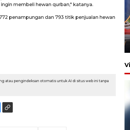
 ingin membeli hewan qurban," katanya.
 772 penampungan dan 793 titik penjualan hewan
Komisi V DPR tinjau
perlintasan sebidang di
Stasiun Bogor
12 Juni 2026 18:49
V
g atau pengindeksan otomatis untuk AI di situs web ini tanpa
Pelanggan Filaha Farm setia