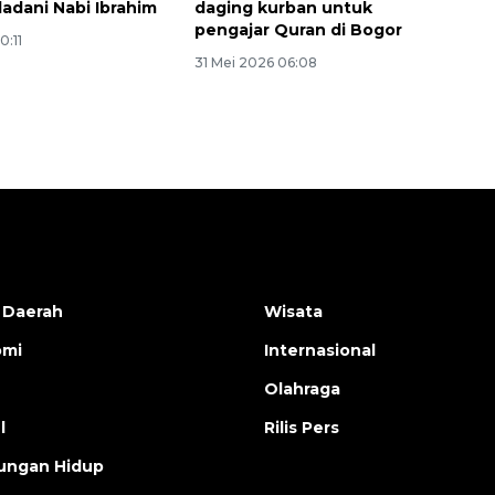
ladani Nabi Ibrahim
daging kurban untuk
pengajar Quran di Bogor
0:11
31 Mei 2026 06:08
 Daerah
Wisata
omi
Internasional
Olahraga
l
Rilis Pers
ungan Hidup