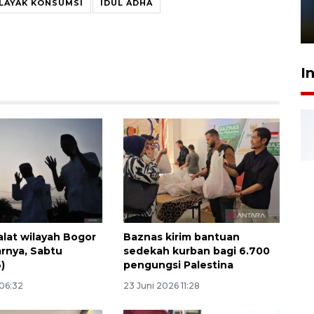
LAYAK KONSUMSI
IDUL ADHA
sampai 8 tahan?
1 Juni 2026 05:47
I
alat wilayah Bogor
Baznas kirim bantuan
arnya, Sabtu
sedekah kurban bagi 6.700
)
pengungsi Palestina
 06:32
23 Juni 2026 11:28