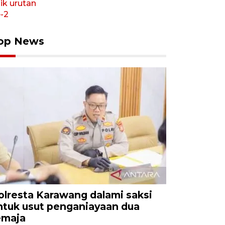
op News
olresta Karawang dalami saksi
ntuk usut penganiayaan dua
emaja