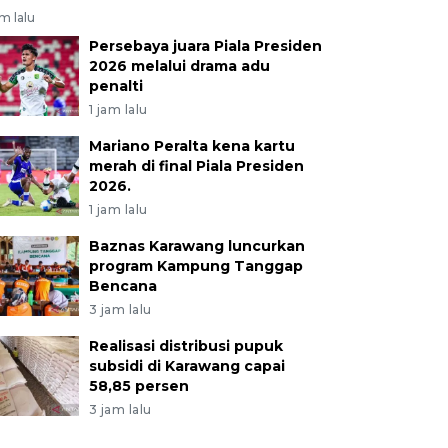
am lalu
Persebaya juara Piala Presiden
2026 melalui drama adu
penalti
1 jam lalu
Mariano Peralta kena kartu
merah di final Piala Presiden
2026.
1 jam lalu
Baznas Karawang luncurkan
program Kampung Tanggap
Bencana
3 jam lalu
Realisasi distribusi pupuk
subsidi di Karawang capai
58,85 persen
3 jam lalu