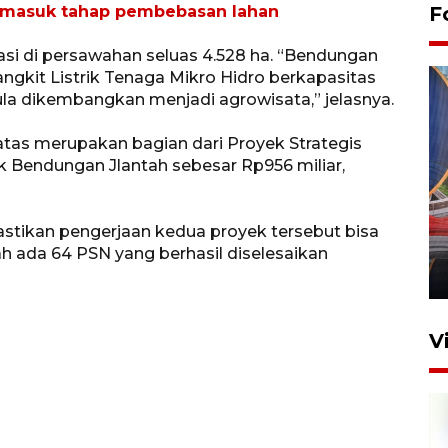
 masuk tahap pembebasan lahan
F
asi di persawahan seluas 4.528 ha. “Bendungan
ngkit Listrik Tenaga Mikro Hidro berkapasitas
la dikembangkan menjadi agrowisata,” jelasnya.
atas merupakan bagian dari Proyek Strategis
ak Bendungan Jlantah sebesar Rp956 miliar,
Komisi V DPR tinjau
perlintasan sebidang di
stikan pengerjaan kedua proyek tersebut bisa
Stasiun Bogor
 ada 64 PSN yang berhasil diselesaikan
12 Juni 2026 18:49
V