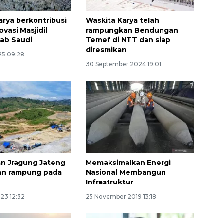
arya berkontribusi
Waskita Karya telah
vasi Masjidil
rampungkan Bendungan
rab Saudi
Temef di NTT dan siap
diresmikan
25 09:28
30 September 2024 19:01
n Jragung Jateng
Memaksimalkan Energi
an rampung pada
Nasional Membangun
Infrastruktur
Memberantas kejahatan
023 12:32
25 November 2019 13:18
jalanan Jakarta
2026-08-05 18:00:00