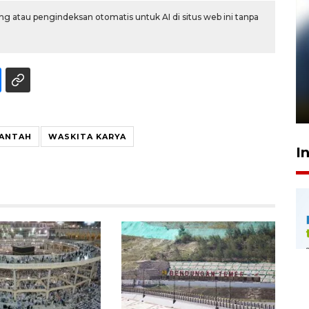
g atau pengindeksan otomatis untuk AI di situs web ini tanpa
Pelanggan Filaha Farm setia
sampai 8 tahan?
1 Juni 2026 05:47
LANTAH
WASKITA KARYA
I