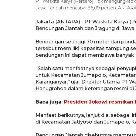
PT Waskita Karya (Persero) Tbk mengungkap
Jawa Tengah mencapai 86,09 persen. ANTARA
Jakarta (ANTARA) - PT Waskita Karya 
Bendungan Jlantah dan Jragung di Jawa
Bendungan setinggi 70 meter dari pond
tersebut memiliki kapasitas tampung seb
bendungan ini dapat membawa banyak 
“Salah satu manfaatnya sebagai penyuplai 
untuk Kecamatan Jumapolo, Kecamatan
Karanganyar,” ujar Direktur Utama PT 
Hanugrohoa dalam keterangan resmi di J
Baca juga:
Presiden Jokowi resmikan
Manfaat berikutnya, lanjut dia, sebagai i
di Kecamatan Jatiyoso dan Jumapolo, K
Bendungan Jlantah disebutnya mampu me