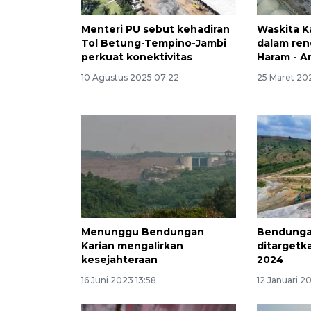
Menteri PU sebut kehadiran
Waskita K
Tol Betung-Tempino-Jambi
dalam reno
perkuat konektivitas
Haram - A
10 Agustus 2025 07:22
25 Maret 20
Menunggu Bendungan
Bendunga
Karian mengalirkan
ditargetk
kesejahteraan
2024
16 Juni 2023 13:58
12 Januari 2