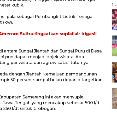
meter kubik.
1 j
nsi pula sebagai Pembangkit Listrik Tenaga
 (kw).
eroro Sultra tingkatkan suplai air irigasi
di antara Sungai Jlantah dan Sungai Puru di Desa
ni pun dapat menjadi objek wisata. Ada
g pariwisata dan agrowisata,” tuturnya.
beda dengan Jlantah, kemajuan pembangunan
pir 50 persen, sampai bulan depan ditargetkan
Kabupaten Semarang ini akan menyuplai
di Jawa Tengah yang mencakup sebesar 500 l/dt
a 250 l/dt untuk Grobogan.