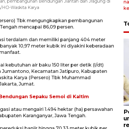
kan, pembangunan Bendungan Jlantah dan Jragung di
/HO-Waskita Karya
(Persero) Tbk mengungkapkan pembangunan
T
 Tengah mencapai 86,09 persen.
asi terdalam dan memiliki panjang 404 meter
anyak 10,97 meter kubik ini diyakini keberadaan
manfaat.
kebutuhan air baku 150 liter per detik (l/dt)
 Jumantono, Kecamatan Jatipuro, Kabupaten
Waskita Karya (Persero) Tbk Muhammad
akarta, Jumat.
 Bendungan Sepaku Semoi di Kaltim
rigasi atau mengairi 1.494 hektar (ha) persawahan
P
abupaten Karanganyar, Jawa Tengah.
u
r
reduksi banjir hingga 70,33 meter kubik per