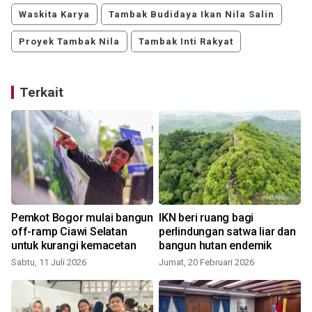
Waskita Karya
Tambak Budidaya Ikan Nila Salin
Proyek Tambak Nila
Tambak Inti Rakyat
Terkait
Pemkot Bogor mulai bangun
IKN beri ruang bagi
l
off-ramp Ciawi Selatan
perlindungan satwa liar dan
untuk kurangi kemacetan
bangun hutan endemik
Sabtu, 11 Juli 2026
Jumat, 20 Februari 2026
S