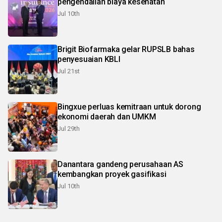
pengendalian biaya kesehatan
Jul 10th
Brigit Biofarmaka gelar RUPSLB bahas
penyesuaian KBLI
Jul 21st
Bingxue perluas kemitraan untuk dorong
ekonomi daerah dan UMKM
Jul 29th
Danantara gandeng perusahaan AS
kembangkan proyek gasifikasi
Jul 10th