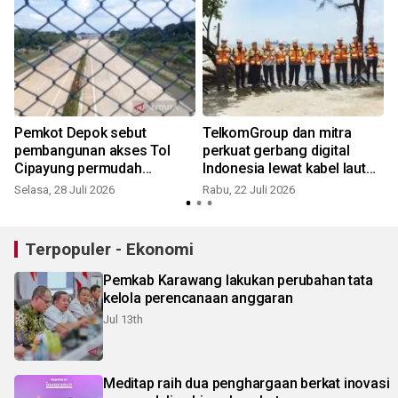
a
Pemkot Depok sebut
TelkomGroup dan mitra
pembangunan akses Tol
perkuat gerbang digital
Cipayung permudah
Indonesia lewat kabel laut
investasi masuk
NCC
Selasa, 28 Juli 2026
Rabu, 22 Juli 2026
R
Terpopuler - Ekonomi
Pemkab Karawang lakukan perubahan tata
kelola perencanaan anggaran
Jul 13th
Meditap raih dua penghargaan berkat inovasi