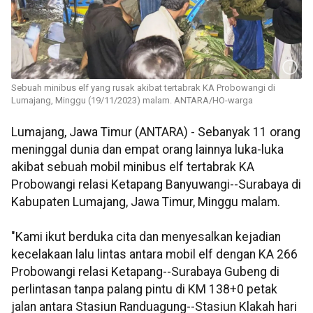
Sebuah minibus elf yang rusak akibat tertabrak KA Probowangi di
Lumajang, Minggu (19/11/2023) malam. ANTARA/HO-warga
Lumajang, Jawa Timur (ANTARA) - Sebanyak 11 orang
meninggal dunia dan empat orang lainnya luka-luka
akibat sebuah mobil minibus elf tertabrak KA
Probowangi relasi Ketapang Banyuwangi--Surabaya di
Kabupaten Lumajang, Jawa Timur, Minggu malam.
"Kami ikut berduka cita dan menyesalkan kejadian
kecelakaan lalu lintas antara mobil elf dengan KA 266
Probowangi relasi Ketapang--Surabaya Gubeng di
perlintasan tanpa palang pintu di KM 138+0 petak
jalan antara Stasiun Randuagung--Stasiun Klakah hari