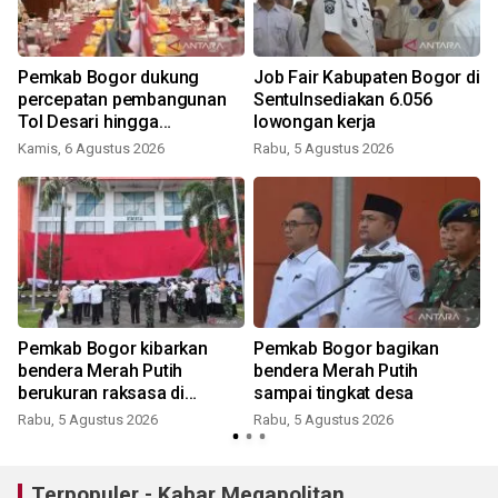
Pemkab Bogor dukung
Job Fair Kabupaten Bogor di
percepatan pembangunan
Sentulnsediakan 6.056
Tol Desari hingga
lowongan kerja
Salabenda
Kamis, 6 Agustus 2026
Rabu, 5 Agustus 2026
Pemkab Bogor kibarkan
Pemkab Bogor bagikan
bendera Merah Putih
bendera Merah Putih
berukuran raksasa di
sampai tingkat desa
Pakansari
Rabu, 5 Agustus 2026
Rabu, 5 Agustus 2026
J
Terpopuler - Kabar Megapolitan