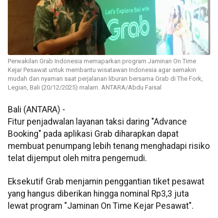
Perwakilan Grab Indonesia memaparkan program Jaminan On Time
Kejar Pesawat untuk membantu wisatawan Indonesia agar semakin
mudah dan nyaman saat perjalanan liburan bersama Grab di The Fork,
Legian, Bali (20/12/2025) malam. ANTARA/Abdu Faisal
Bali (ANTARA) -
Fitur penjadwalan layanan taksi daring "Advance
Booking" pada aplikasi Grab diharapkan dapat
membuat penumpang lebih tenang menghadapi risiko
telat dijemput oleh mitra pengemudi.
Eksekutif Grab menjamin penggantian tiket pesawat
yang hangus diberikan hingga nominal Rp3,3 juta
lewat program "Jaminan On Time Kejar Pesawat".