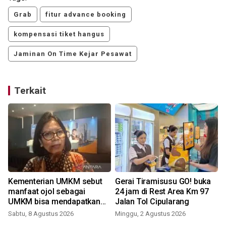
Grab
fitur advance booking
kompensasi tiket hangus
Jaminan On Time Kejar Pesawat
Terkait
Kementerian UMKM sebut
Gerai Tiramisusu GO! buka
manfaat ojol sebagai
24 jam di Rest Area Km 97
UMKM bisa mendapatkan
Jalan Tol Cipularang
K
KUR
Sabtu, 8 Agustus 2026
Minggu, 2 Agustus 2026