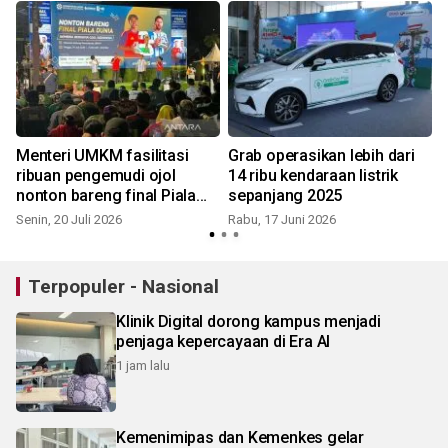
Menteri UMKM fasilitasi
Grab operasikan lebih dari
i
ribuan pengemudi ojol
14 ribu kendaraan listrik
nonton bareng final Piala
sepanjang 2025
Dunia 2026
Senin, 20 Juli 2026
Rabu, 17 Juni 2026
J
Terpopuler - Nasional
Klinik Digital dorong kampus menjadi
penjaga kepercayaan di Era AI
1 jam lalu
Kemenimipas dan Kemenkes gelar