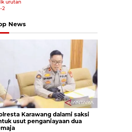
op News
olresta Karawang dalami saksi
ntuk usut penganiayaan dua
emaja