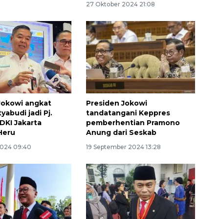
27 Oktober 2024 21:08
Jokowi angkat
Presiden Jokowi
abudi jadi Pj.
tandatangani Keppres
DKI Jakarta
pemberhentian Pramono
Heru
Anung dari Seskab
2024 09:40
19 September 2024 13:28