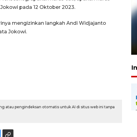
 Jokowi pada 12 Oktober 2023.
inya mengizinkan langkah Andi Widjajanto
Pelanggan Filaha Farm setia
ata Jokowi.
sampai 8 tahan?
1 Juni 2026 05:47
I
g atau pengindeksan otomatis untuk AI di situs web ini tanpa