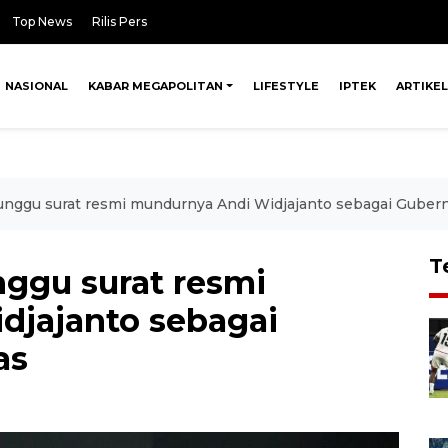
Top News
Rilis Pers
NASIONAL
KABAR MEGAPOLITAN
LIFESTYLE
IPTEK
ARTIKEL
unggu surat resmi mundurnya Andi Widjajanto sebagai Gube
T
ggu surat resmi
djajanto sebagai
as