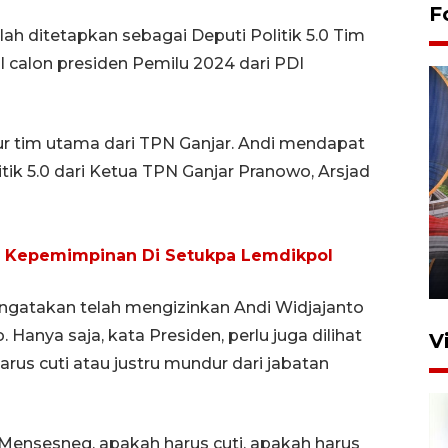
F
lah ditetapkan sebagai Deputi Politik 5.0 Tim
calon presiden Pemilu 2024 dari PDI
pur tim utama dari TPN Ganjar. Andi mendapat
ik 5.0 dari Ketua TPN Ganjar Pranowo, Arsjad
Komisi V DPR tinjau
perlintasan sebidang di
Stasiun Bogor
n Kepemimpinan Di Setukpa Lemdikpol
12 Juni 2026 18:49
ngatakan telah mengizinkan Andi Widjajanto
anya saja, kata Presiden, perlu juga dilihat
V
arus cuti atau justru mundur dari jabatan
 Mensesneg, apakah harus cuti, apakah harus