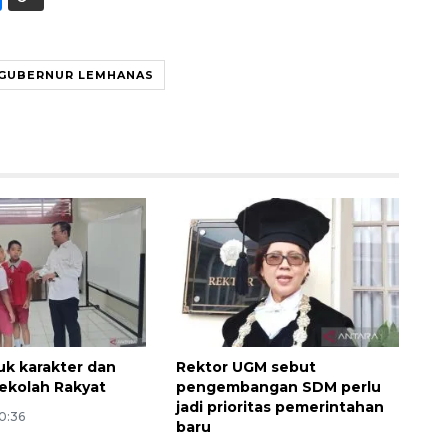
GUBERNUR LEMHANAS
k karakter dan
Rektor UGM sebut
Sekolah Rakyat
pengembangan SDM perlu
Memberantas kejahatan
jadi prioritas pemerintahan
jalanan Jakarta
10:36
baru
2026-08-05 18:00:00