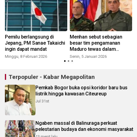
Pemilu berlangsung di
Menhan sebut sebagian
Jepang, PM Sanae Takaichi
besar tim pengamanan
ingin dapat mandat
Maduro tewas dalam
operasi AS
Minggu, 8 Februari 2026
Senin, 5 Januari 2026
K
Terpopuler - Kabar Megapolitan
Pemkab Bogor buka opsi koridor baru bus
listrik hingga kawasan Citeureup
Jul 31st
Ngaben massal di Balinuraga perkuat
pelestarian budaya dan ekonomi masyarakat
13 menit lalu