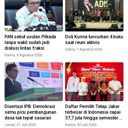
PAN sebut usulan Pilkada
Doli Kurnia luncurkan 4 buku
tanpa wakil sudah jadi
saat reuni aktivis
diskusi lintas fraksi
Sabtu, 1 Agustus 2026
Kamis, 6 Agustus 2026
K
Disertasi IPB: Demokrasi
Daftar Pemilih Tetap Jabar
semu picu pembangunan
terbesar di Indonesia capai
desa tak tepat sasaran
37,7 juta hingga semester I
2026
Jumat, 31 Juli 2026
Kamis, 30 Juli 2026
R