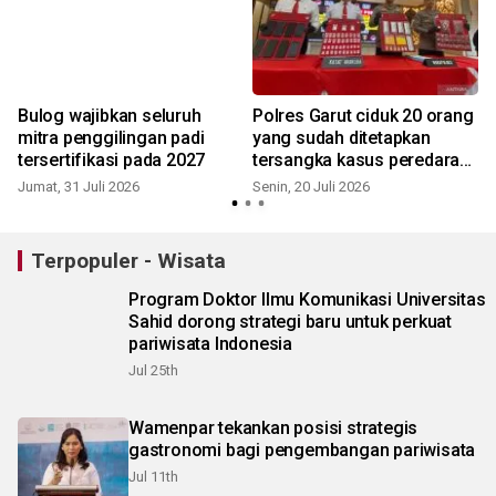
Bulog wajibkan seluruh
Polres Garut ciduk 20 orang
mitra penggilingan padi
yang sudah ditetapkan
tersertifikasi pada 2027
tersangka kasus peredaran
narkoba
Jumat, 31 Juli 2026
Senin, 20 Juli 2026
S
Terpopuler - Wisata
Program Doktor Ilmu Komunikasi Universitas
Sahid dorong strategi baru untuk perkuat
pariwisata Indonesia
Jul 25th
Wamenpar tekankan posisi strategis
gastronomi bagi pengembangan pariwisata
Jul 11th