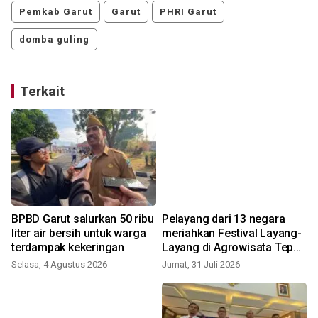
Pemkab Garut
Garut
PHRI Garut
domba guling
Terkait
BPBD Garut salurkan 50 ribu
Pelayang dari 13 negara
i
liter air bersih untuk warga
meriahkan Festival Layang-
terdampak kekeringan
Layang di Agrowisata Tepas
Papandayan Garut
Selasa, 4 Agustus 2026
Jumat, 31 Juli 2026
R