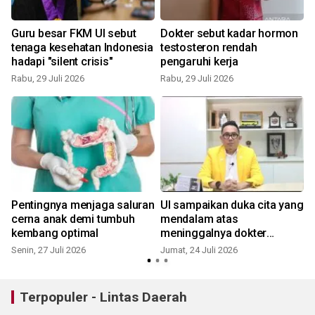
Guru besar FKM UI sebut
Dokter sebut kadar hormon
tenaga kesehatan Indonesia
testosteron rendah
hadapi "silent crisis"
pengaruhi kerja
Rabu, 29 Juli 2026
Rabu, 29 Juli 2026
J
Pentingnya menjaga saluran
UI sampaikan duka cita yang
cerna anak demi tumbuh
mendalam atas
kembang optimal
meninggalnya dokter
Zulfikar Drakel
Senin, 27 Juli 2026
Jumat, 24 Juli 2026
R
Terpopuler - Lintas Daerah