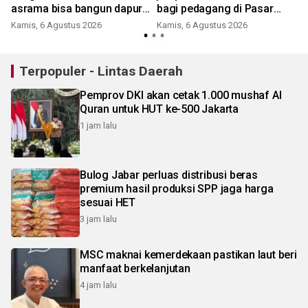
asrama bisa bangun dapur
bagi pedagang di Pasar
MBG
Cikarang
Kamis, 6 Agustus 2026
Kamis, 6 Agustus 2026
Terpopuler - Lintas Daerah
Pemprov DKI akan cetak 1.000 mushaf Al
Quran untuk HUT ke-500 Jakarta
1 jam lalu
Bulog Jabar perluas distribusi beras
premium hasil produksi SPP jaga harga
sesuai HET
3 jam lalu
MSC maknai kemerdekaan pastikan laut beri
manfaat berkelanjutan
4 jam lalu