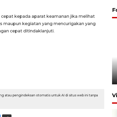
F
cepat kepada aparat keamanan jika melihat
tas maupun kegiatan yang mencurigakan yang
ngan cepat ditindaklanjuti.
Komisi V DPR tinjau
perlintasan sebidang di
Stasiun Bogor
12 Juni 2026 18:49
V
g atau pengindeksan otomatis untuk AI di situs web ini tanpa