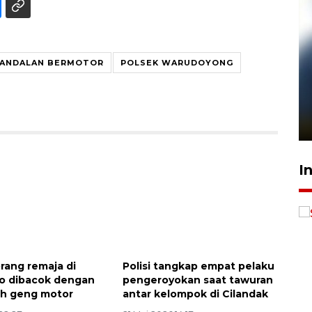
ANDALAN BERMOTOR
POLSEK WARUDOYONG
Pelanggan Filaha Farm setia
sampai 8 tahan?
1 Juni 2026 05:47
I
Awas penipuan berbasis AI
2026-08-07 13:45:00
orang remaja di
Polisi tangkap empat pelaku
o dibacok dengan
pengeroyokan saat tawuran
leh geng motor
antar kelompok di Cilandak