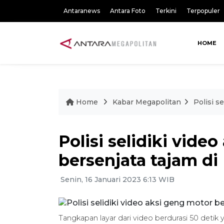
Antaranews
Antara Foto
Terkini
Terpopuler
HOME
Home
Kabar Megapolitan
Polisi s
Polisi selidiki vide
bersenjata tajam d
Senin, 16 Januari 2023 6:13 WIB
Tangkapan layar dari video berdurasi 50 deti