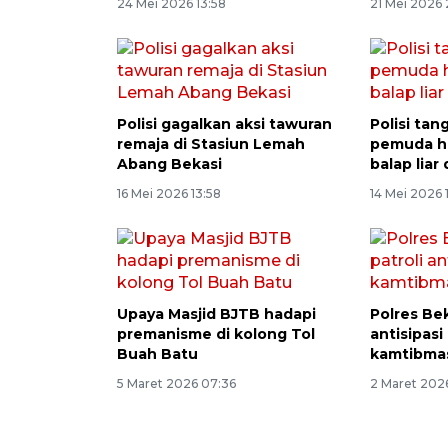
24 Mei 2026 13:58
21 Mei 2026 
Polisi gagalkan aksi tawuran
Polisi ta
remaja di Stasiun Lemah
pemuda h
Abang Bekasi
balap liar 
16 Mei 2026 13:58
14 Mei 2026 
Upaya Masjid BJTB hadapi
Polres Bek
premanisme di kolong Tol
antisipas
Buah Batu
kamtibma
5 Maret 2026 07:36
2 Maret 2026