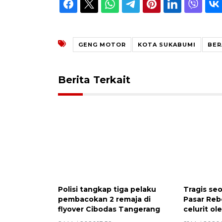
GENG MOTOR
KOTA SUKABUMI
BER
Berita Terkait
Polisi tangkap tiga pelaku
Tragis se
pembacokan 2 remaja di
Pasar Reb
flyover Cibodas Tangerang
celurit o