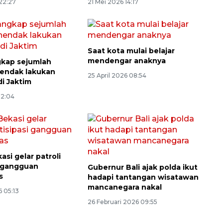
22:27
21 Mei 2026 14:17
Saat kota mulai belajar
mendengar anaknya
ngkap sejumlah
endak lakukan
25 April 2026 08:54
di Jaktim
12:04
asi gelar patroli
i gangguan
Gubernur Bali ajak polda ikut
s
hadapi tantangan wisatawan
mancanegara nakal
 05:13
26 Februari 2026 09:55