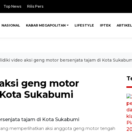
Top News
Rilis Pers
NASIONAL
KABAR MEGAPOLITAN
LIFESTYLE
IPTEK
ARTIKEL
elidiki video aksi geng motor bersenjata tajam di Kota Sukabum
T
o aksi geng motor
i Kota Sukabumi
k yang memperlihatkan aksi anggota geng motor tengah