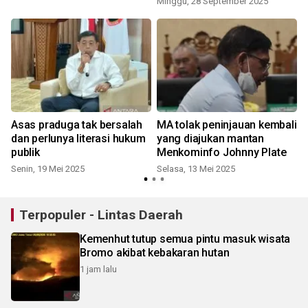
Minggu, 28 September 2025
Asas praduga tak bersalah
MA tolak peninjauan kembali
dan perlunya literasi hukum
yang diajukan mantan
s
publik
Menkominfo Johnny Plate
Senin, 19 Mei 2025
Selasa, 13 Mei 2025
S
Terpopuler - Lintas Daerah
Kemenhut tutup semua pintu masuk wisata
Bromo akibat kebakaran hutan
1 jam lalu