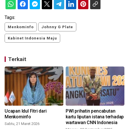
Tags:
Menkominfo
Johnny G Plate
Kabinet Indonesia Maju
Terkait
Ucapan Idul Fitri dari
PWI prihatin pencabutan
Menkominfo
kartu liputan istana terhadap
wartawan CNN Indonesia
Sabtu, 21 Maret 2026
S