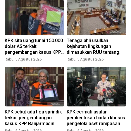
KPK sita uang tunai 150.000
Tenaga ahli usulkan
dolar AS terkait
kejahatan lingkungan
pengembangan kasus KPP
dimasukkan RUU tentang
Banjarmasin
Perampasan Aset
Rabu, 5 Agustus 2026
Rabu, 5 Agustus 2026
l
KPK sebut ada tiga sprindik
KPK cermati usulan
terkait pengembangan
pembentukan badan khusus
kasus KPP Banjarmasin
pengelola aset rampasan
Rabu, 5 Agustus 2026
Rabu, 5 Agustus 2026