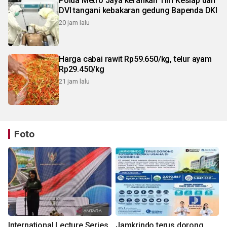
Polda Metro Jaya kerahkan Tim Keslap dan
DVI tangani kebakaran gedung Bapenda DKI
20 jam lalu
Harga cabai rawit Rp59.650/kg, telur ayam
Rp29.450/kg
21 jam lalu
Foto
International Lecture Series
Jamkrindo terus dorong