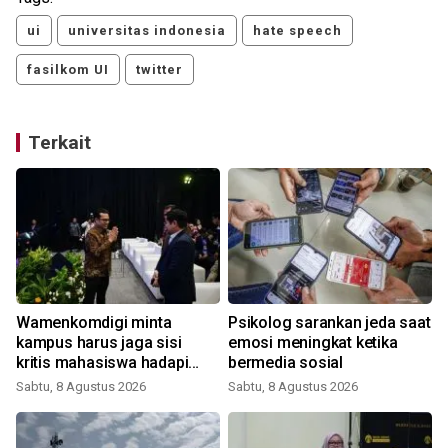
ui
universitas indonesia
hate speech
fasilkom UI
twitter
Terkait
Wamenkomdigi minta
Psikolog sarankan jeda saat
kampus harus jaga sisi
emosi meningkat ketika
kritis mahasiswa hadapi
bermedia sosial
Gen AI
Sabtu, 8 Agustus 2026
Sabtu, 8 Agustus 2026