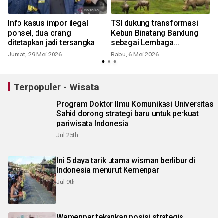
Info kasus impor ilegal
TSI dukung transformasi
ponsel, dua orang
Kebun Binatang Bandung
ditetapkan jadi tersangka
sebagai Lembaga
h
Konservasi Modern
Jumat, 29 Mei 2026
Rabu, 6 Mei 2026
S
Terpopuler - Wisata
Program Doktor Ilmu Komunikasi Universitas
Sahid dorong strategi baru untuk perkuat
pariwisata Indonesia
Jul 25th
Ini 5 daya tarik utama wisman berlibur di
Indonesia menurut Kemenpar
Jul 9th
Wamenpar tekankan posisi strategis