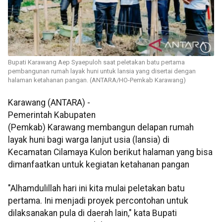
Bupati Karawang Aep Syaepuloh saat peletakan batu pertama
pembangunan rumah layak huni untuk lansia yang disertai dengan
halaman ketahanan pangan. (ANTARA/HO-Pemkab Karawang)
Karawang (ANTARA) -
Pemerintah Kabupaten
(Pemkab) Karawang membangun delapan rumah
layak huni bagi warga lanjut usia (lansia) di
Kecamatan Cilamaya Kulon berikut halaman yang bisa
dimanfaatkan untuk kegiatan ketahanan pangan
"Alhamdulillah hari ini kita mulai peletakan batu
pertama. Ini menjadi proyek percontohan untuk
dilaksanakan pula di daerah lain," kata Bupati