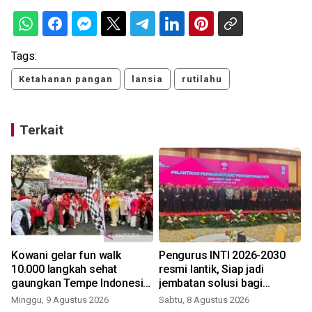
Tags:
Ketahanan pangan
lansia
rutilahu
Terkait
a
Kowani gelar fun walk
Pengurus INTI 2026-2030
10.000 langkah sehat
resmi lantik, Siap jadi
gaungkan Tempe Indonesia
jembatan solusi bagi
Goes to UNESCO
persoalan bangsa
Minggu, 9 Agustus 2026
Sabtu, 8 Agustus 2026