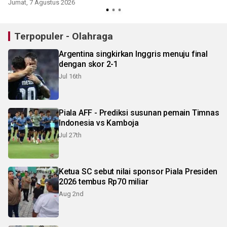
Inggris
Jumat, 7 Agustus 2026
K
Terpopuler - Olahraga
Argentina singkirkan Inggris menuju final
dengan skor 2-1
Jul 16th
Piala AFF - Prediksi susunan pemain Timnas
Indonesia vs Kamboja
Jul 27th
Ketua SC sebut nilai sponsor Piala Presiden
2026 tembus Rp70 miliar
Aug 2nd