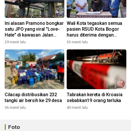
Ini alasan Pramono bongkar
Wali Kota tegaskan semua
satu JPO yang viral "Love-
pasien RSUD Kota Bogor
Hate" di kawasan Jalan
harus diterima dengan
Rasuna Said
profesional
29 menit lalu
33 menit lalu
Cilacap distribusikan 232
Tabrakan kereta di Kroasia
tangki air bersih ke 29 desa
sebabkan19 orang terluka
36 menit lalu
40 menit lalu
Foto