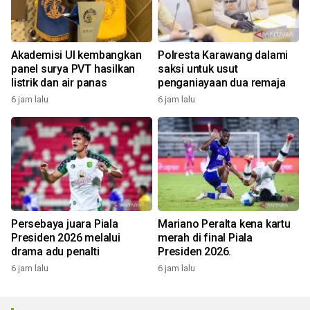
Akademisi UI kembangkan
Polresta Karawang dalami
panel surya PVT hasilkan
saksi untuk usut
listrik dan air panas
penganiayaan dua remaja
6 jam lalu
6 jam lalu
Persebaya juara Piala
Mariano Peralta kena kartu
Presiden 2026 melalui
merah di final Piala
drama adu penalti
Presiden 2026.
6 jam lalu
6 jam lalu