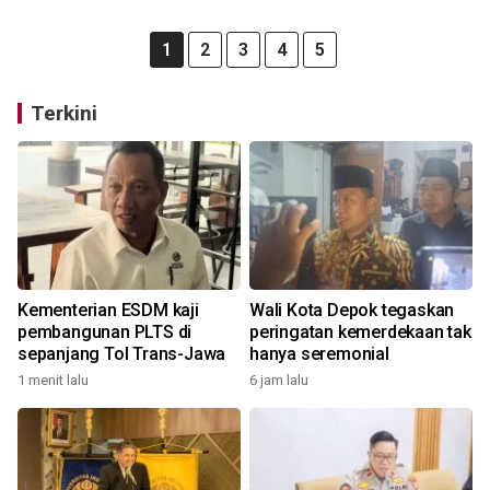
1
2
3
4
5
Terkini
Kementerian ESDM kaji
Wali Kota Depok tegaskan
pembangunan PLTS di
peringatan kemerdekaan tak
sepanjang Tol Trans-Jawa
hanya seremonial
1 menit lalu
6 jam lalu