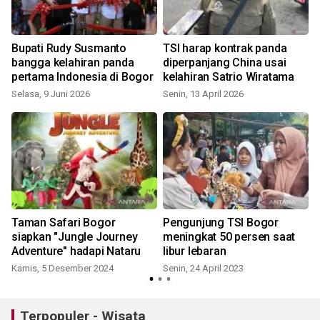
Bupati Rudy Susmanto
TSI harap kontrak panda
bangga kelahiran panda
diperpanjang China usai
pertama Indonesia di Bogor
kelahiran Satrio Wiratama
Selasa, 9 Juni 2026
Senin, 13 April 2026
K
g
Taman Safari Bogor
Pengunjung TSI Bogor
k
siapkan "Jungle Journey
meningkat 50 persen saat
Adventure" hadapi Nataru
libur lebaran
Kamis, 5 Desember 2024
Senin, 24 April 2023
S
Terpopuler - Wisata