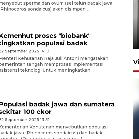
menyebut sperma dan ovum (sel telur) badak jawa
(Rhinoceros sondaicus) akan disimpan ...
Setu tercemar limbah pabrik
di Depok
Kemenhut proses "biobank"
22 Juni 2026 11:06
tingkatkan populasi badak
22 September 2025 14:13
Menteri Kehutanan Raja Juli Antoni mengatakan
V
pemerintah tengah memproses implementasi
asistensi teknologi untuk meningkatkan ...
Populasi badak jawa dan sumatera
sekitar 100 ekor
22 September 2025 13:31
Pelanggan Filaha Farm setia
Kementerian Kehutanan menyebutkan populasi
badak jawa (Rhinoceros sondaicus) dan badak
sampai 8 tahan?
sumatera (Dicerorhinus sumatrensis) ...