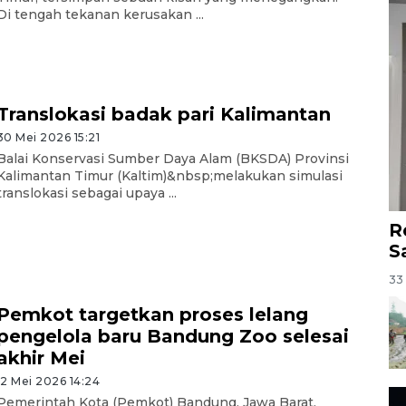
Di tengah tekanan kerusakan ...
Translokasi badak pari Kalimantan
30 Mei 2026 15:21
Balai Konservasi Sumber Daya Alam (BKSDA) Provinsi
Kalimantan Timur (Kaltim)&nbsp;melakukan simulasi
translokasi sebagai upaya ...
R
S
33 
Pemkot targetkan proses lelang
pengelola baru Bandung Zoo selesai
akhir Mei
12 Mei 2026 14:24
Pemerintah Kota (Pemkot) Bandung, Jawa Barat,