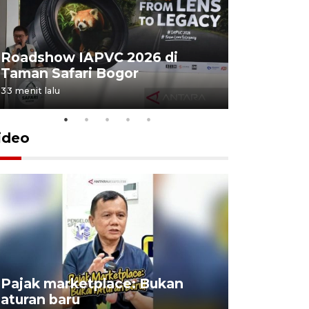
Roadshow IAPVC 2026 di
Internati
Taman Safari Bogor
2026 di 
33 menit lalu
28 Juli 2026 2
ideo
Lomba kic
Pajak marketplace: Bukan
punah? in
aturan baru
Indonesi