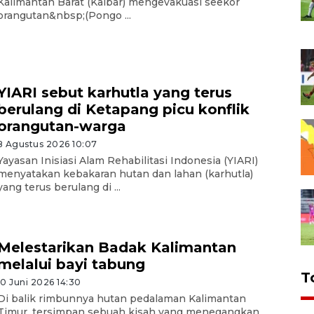
Kalimantan Barat (Kalbar) mengevakuasi seekor
orangutan&nbsp;(Pongo ...
YIARI sebut karhutla yang terus
berulang di Ketapang picu konflik
orangutan-warga
8 Agustus 2026 10:07
Yayasan Inisiasi Alam Rehabilitasi Indonesia (YIARI)
menyatakan kebakaran hutan dan lahan (karhutla)
yang terus berulang di ...
Melestarikan Badak Kalimantan
melalui bayi tabung
T
10 Juni 2026 14:30
Di balik rimbunnya hutan pedalaman Kalimantan
Timur, tersimpan sebuah kisah yang menegangkan.