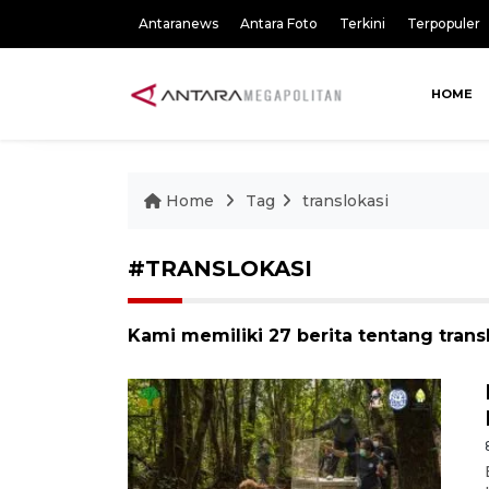
Antaranews
Antara Foto
Terkini
Terpopuler
HOME
Home
Tag
translokasi
#TRANSLOKASI
Kami memiliki 27 berita tentang trans