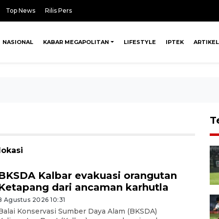
Top News
Rilis Pers
NASIONAL
KABAR MEGAPOLITAN
LIFESTYLE
IPTEK
ARTIKEL
T
lokasi
BKSDA Kalbar evakuasi orangutan
Ketapang dari ancaman karhutla
8 Agustus 2026 10:31
Balai Konservasi Sumber Daya Alam (BKSDA)