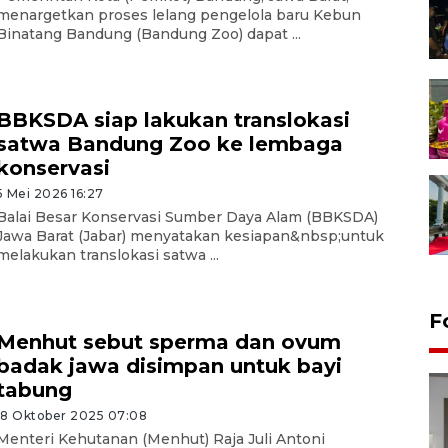
menargetkan proses lelang pengelola baru Kebun
Binatang Bandung (Bandung Zoo) dapat ...
BBKSDA siap lakukan translokasi
satwa Bandung Zoo ke lembaga
konservasi
5 Mei 2026 16:27
Balai Besar Konservasi Sumber Daya Alam (BBKSDA)
Jawa Barat (Jabar) menyatakan kesiapan&nbsp;untuk
melakukan translokasi satwa ...
F
Menhut sebut sperma dan ovum
badak jawa disimpan untuk bayi
tabung
18 Oktober 2025 07:08
Menteri Kehutanan (Menhut) Raja Juli Antoni