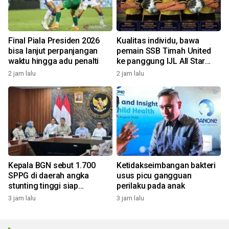
Final Piala Presiden 2026
Kualitas individu, bawa
bisa lanjut perpanjangan
pemain SSB Timah United
waktu hingga adu penalti
ke panggung IJL All Star
2026
2 jam lalu
2 jam lalu
Kepala BGN sebut 1.700
Ketidakseimbangan bakteri
SPPG di daerah angka
usus picu gangguan
stunting tinggi siap
perilaku pada anak
beroperasi
3 jam lalu
3 jam lalu