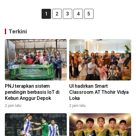
1
2
3
4
5
Terkini
PNJ terapkan sistem
UI hadirkan Smart
pendingin berbasis IoT di
Classroom AT Thohir Vidya
Kebun Anggur Depok
Loka
2 jam lalu
2 jam lalu