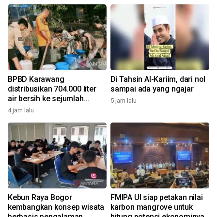
BPBD Karawang
Di Tahsin Al-Kariim, dari nol
distribusikan 704.000 liter
sampai ada yang ngajar
air bersih ke sejumlah
5 jam lalu
daerah kekeringan
4 jam lalu
Kebun Raya Bogor
FMIPA UI siap petakan nilai
kembangkan konsep wisata
karbon mangrove untuk
berbasis pengalaman
hitung potensi ekonominya