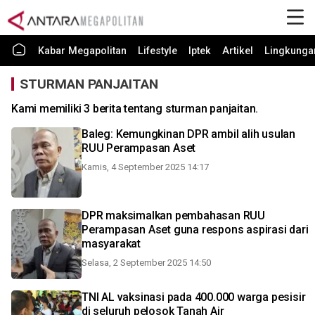
Kabar Megapolitan
Lifestyle
Iptek
Artikel
Lingkunga
STURMAN PANJAITAN
Kami memiliki 3 berita tentang sturman panjaitan.
Baleg: Kemungkinan DPR ambil alih usulan
RUU Perampasan Aset
Kamis, 4 September 2025 14:17
DPR maksimalkan pembahasan RUU
Perampasan Aset guna respons aspirasi dari
masyarakat
Selasa, 2 September 2025 14:50
TNI AL vaksinasi pada 400.000 warga pesisir
di seluruh pelosok Tanah Air